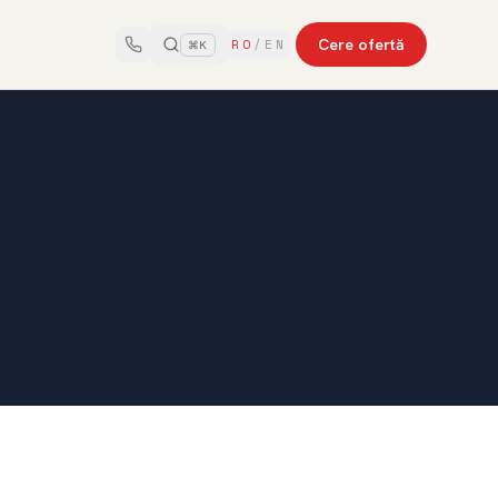
Cere ofertă
RO
/
EN
⌘K