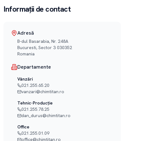
Informații de contact
Adresă
B-dul Basarabia, Nr. 248A
Bucuresti
,
Sector 3
030352
Romania
Departamente
Vânzări
021.255.65.20
vanzari@chimtitan.ro
Tehnic-Producție
021.255.78.25
dan_durus@chimtitan.ro
Office
021.255.01.09
office@chimtitan.ro