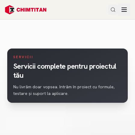
SERVICII
Servicii complete pentru proiectul
tău
Nu livrăm doar vopsea. Intrăm în proiect cu formule,
testare și suport la aplicare.