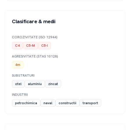
Clasificare & medii
COROZIVITATE (ISO 12944)
C4
C5-M
C5-I
AGRESIVITATE (STAS 10128)
4m
SUBSTRATURI
otel
aluminiu
zincat
INDUSTRII
petrochimica
naval
constructii
transport