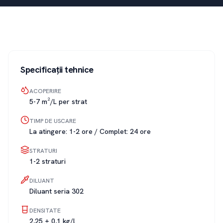
Specificații tehnice
ACOPERIRE
5-7 m²/L per strat
TIMP DE USCARE
La atingere: 1-2 ore / Complet: 24 ore
STRATURI
1-2 straturi
DILUANT
Diluant seria 302
DENSITATE
2,25 ± 0,1 kg/l