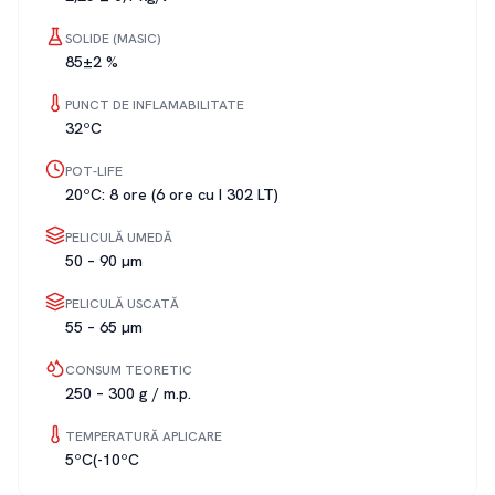
SOLIDE (MASIC)
85±2 %
PUNCT DE INFLAMABILITATE
32ºC
POT-LIFE
20ºC: 8 ore (6 ore cu I 302 LT)
PELICULĂ UMEDĂ
50 – 90 µm
PELICULĂ USCATĂ
55 – 65 µm
CONSUM TEORETIC
250 – 300 g / m.p.
TEMPERATURĂ APLICARE
5ºC(-10ºC