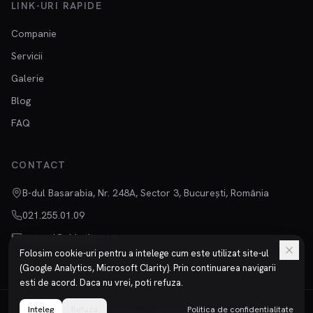
LINK-URI RAPIDE
Companie
Servicii
Galerie
Blog
FAQ
CONTACT
B-dul Basarabia, Nr. 248A, Sector 3, București, România
021.255.01.09
vanzari@chimtitan.ro
Folosim cookie-uri pentru a intelege cum este utilizat site-ul
(Google Analytics, Microsoft Clarity). Prin continuarea navigarii
esti de acord. Daca nu vrei, poti refuza.
Inteleg
©
2026
Refuza
Chimtitan S.R.L.
Toate drepturile rezervate.
Politica de confidentialitate