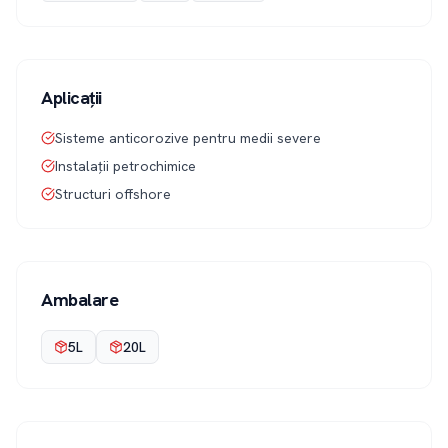
Aplicații
Sisteme anticorozive pentru medii severe
Instalații petrochimice
Structuri offshore
Ambalare
5L
20L