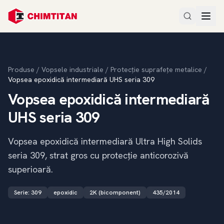
Produse
/
Vopsele industriale
/
Protecție suprafețe metalice
/
Vopsea epoxidică intermediară UHS seria 309
Vopsea epoxidică intermediară
UHS seria 309
Vopsea epoxidică intermediară Ultra High Solids
seria 309, strat gros cu protecție anticorozivă
superioară.
Serie
:
309
epoxidic
2K (bicomponent)
435/2014