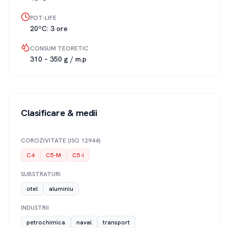
POT-LIFE
20ºC: 3 ore
CONSUM TEORETIC
310 – 350 g / m.p
Clasificare & medii
COROZIVITATE (ISO 12944)
C4
C5-M
C5-I
SUBSTRATURI
otel
aluminiu
INDUSTRII
petrochimica
naval
transport