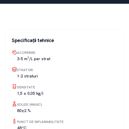
Specificații tehnice
ACOPERIRE
3-5 m²/L per strat
STRATURI
1-2 straturi
DENSITATE
1,5 ± 0,05 kg/l
SOLIDE (MASIC)
80±2 %
PUNCT DE INFLAMABILITATE
48ºC