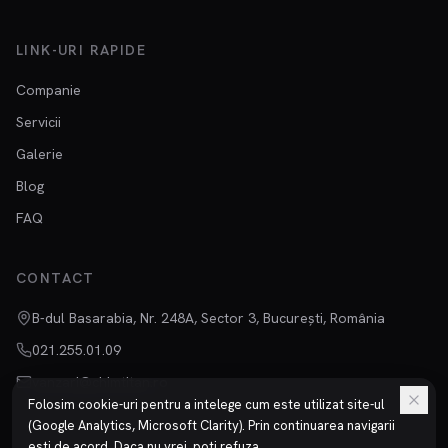
LINK-URI RAPIDE
Companie
Servicii
Galerie
Blog
FAQ
CONTACT
B-dul Basarabia, Nr. 248A, Sector 3, București, România
021.255.01.09
vanzari@chimtitan.ro
Folosim cookie-uri pentru a intelege cum este utilizat site-ul
(Google Analytics, Microsoft Clarity). Prin continuarea navigarii
esti de acord. Daca nu vrei, poti refuza.