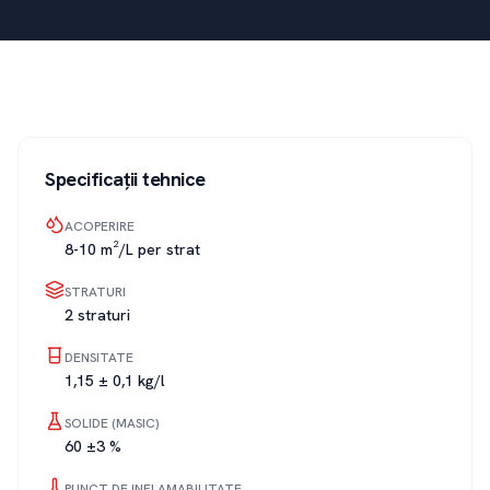
Specificații tehnice
ACOPERIRE
8-10 m²/L per strat
STRATURI
2 straturi
DENSITATE
1,15 ± 0,1 kg/l
SOLIDE (MASIC)
60 ±3 %
PUNCT DE INFLAMABILITATE