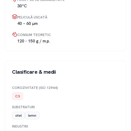
30ºC
PELICULĂ USCATĂ
40 – 60 µm
CONSUM TEORETIC
120 - 150 g / m.p.
Clasificare & medii
COROZIVITATE (ISO 12944)
C3
SUBSTRATURI
otel
lemn
INDUSTRII