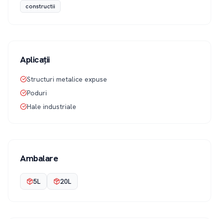
constructii
Aplicații
Structuri metalice expuse
Poduri
Hale industriale
Ambalare
5L
20L