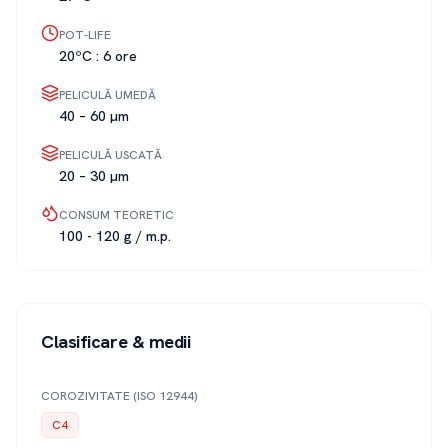
POT-LIFE
20ºC : 6 ore
PELICULĂ UMEDĂ
40 – 60 µm
PELICULĂ USCATĂ
20 – 30 µm
CONSUM TEORETIC
100 - 120 g / m.p.
Clasificare & medii
COROZIVITATE (ISO 12944)
C4