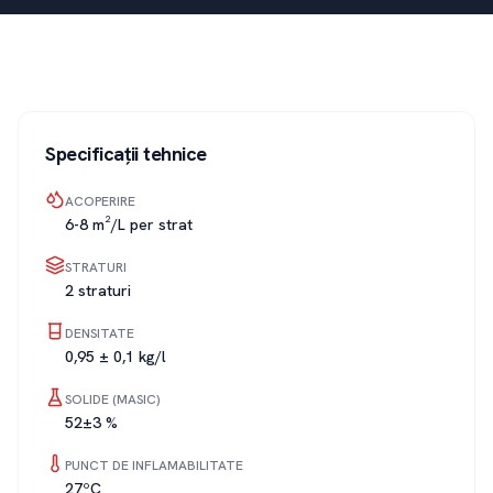
Specificații tehnice
ACOPERIRE
6-8 m²/L per strat
STRATURI
2 straturi
DENSITATE
0,95 ± 0,1 kg/l
SOLIDE (MASIC)
52±3 %
PUNCT DE INFLAMABILITATE
27ºC