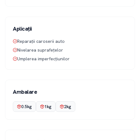
Aplicații
Reparații caroserii auto
Nivelarea suprafețelor
Umplerea imperfecțiunilor
Ambalare
0.5kg
1kg
2kg