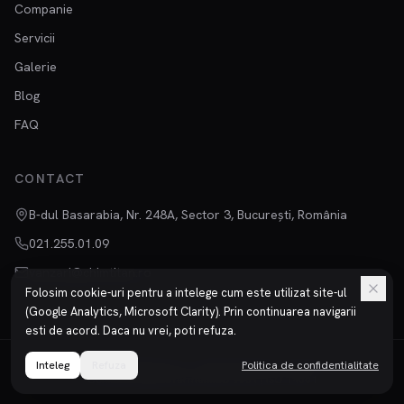
Companie
Servicii
Galerie
Blog
FAQ
CONTACT
B-dul Basarabia, Nr. 248A, Sector 3, București, România
021.255.01.09
vanzari@chimtitan.ro
Folosim cookie-uri pentru a intelege cum este utilizat site-ul
(Google Analytics, Microsoft Clarity). Prin continuarea navigarii
esti de acord. Daca nu vrei, poti refuza.
Inteleg
©
2026
Refuza
Chimtitan S.R.L.
Toate drepturile rezervate.
Politica de confidentialitate
Confidentialitate
Termeni
ISO 9001 | ISO 14001