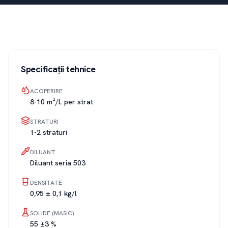
Specificații tehnice
ACOPERIRE
8-10 m²/L per strat
STRATURI
1-2 straturi
DILUANT
Diluant seria 503
DENSITATE
0,95 ± 0,1 kg/l
SOLIDE (MASIC)
55 ±3 %