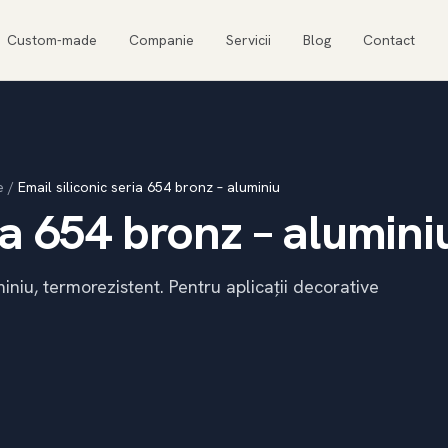
Custom-made
Companie
Servicii
Blog
Contact
e
/
Email siliconic seria 654 bronz – aluminiu
ia 654 bronz – alumini
iniu, termorezistent. Pentru aplicații decorative