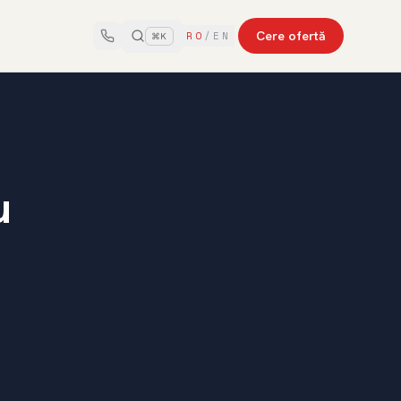
Cere ofertă
RO
/
EN
⌘K
u