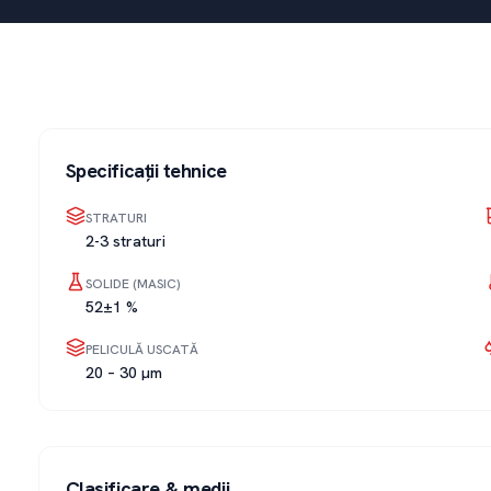
Specificații tehnice
STRATURI
2-3 straturi
SOLIDE (MASIC)
52±1 %
PELICULĂ USCATĂ
20 – 30 µm
Clasificare & medii