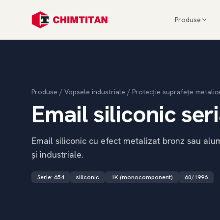
Produse
Produse
/
Vopsele industriale
/
Protecție suprafețe metalic
Email siliconic ser
Email siliconic cu efect metalizat bronz sau alum
și industriale.
Serie
:
654
siliconic
1K (monocomponent)
60/1996