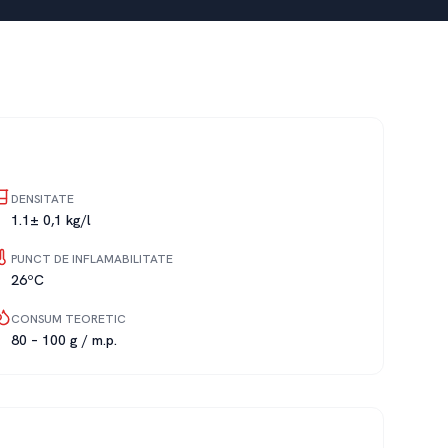
DENSITATE
1.1± 0,1 kg/l
PUNCT DE INFLAMABILITATE
26ºC
CONSUM TEORETIC
80 – 100 g / m.p.