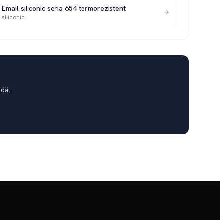
Email siliconic seria 654 termorezistent
siliconic
idă.