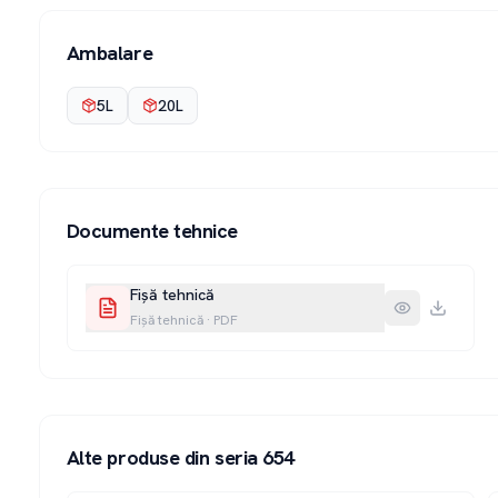
Ambalare
5L
20L
Documente tehnice
Fișă tehnică
Fișă tehnică
·
PDF
Alte produse din seria
654