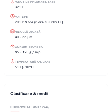
PUNCT DE INFLAMABILITATE
32ºC
POT-LIFE
20ºC: 8 ore (3 ore cu I 302 LT)
PELICULĂ USCATĂ
40 – 55 µm
CONSUM TEORETIC
85 – 120 g / m.p.
TEMPERATURĂ APLICARE
5ºC (- 10ºC
Clasificare & medii
COROZIVITATE (ISO 12944)