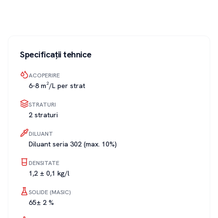
Specificații tehnice
ACOPERIRE
6-8 m²/L per strat
STRATURI
2 straturi
DILUANT
Diluant seria 302 (max. 10%)
DENSITATE
1,2 ± 0,1 kg/l
SOLIDE (MASIC)
65± 2 %