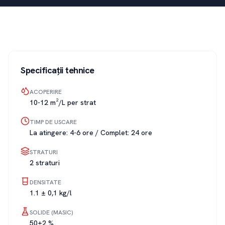
Specificații tehnice
ACOPERIRE
10-12 m²/L per strat
TIMP DE USCARE
La atingere: 4-6 ore / Complet: 24 ore
STRATURI
2 straturi
DENSITATE
1.1 ± 0,1 kg/l
SOLIDE (MASIC)
50±2 %