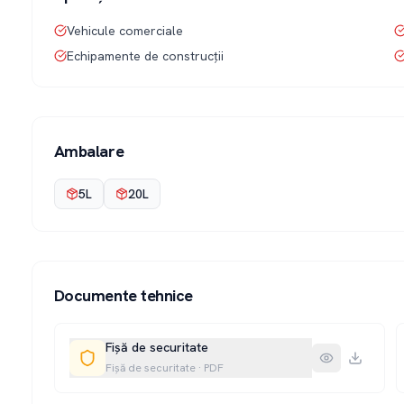
Vehicule comerciale
Echipamente de construcții
Ambalare
5L
20L
Documente tehnice
Fișă de securitate
Fișă de securitate
·
PDF