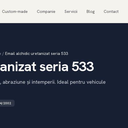
Custom-made
Companie
Servicii
Blog
Contact
e
/
Email alchidic uretanizat seria 533
tanizat seria 533
, abraziune și intemperii. Ideal pentru vehicule
4/2002