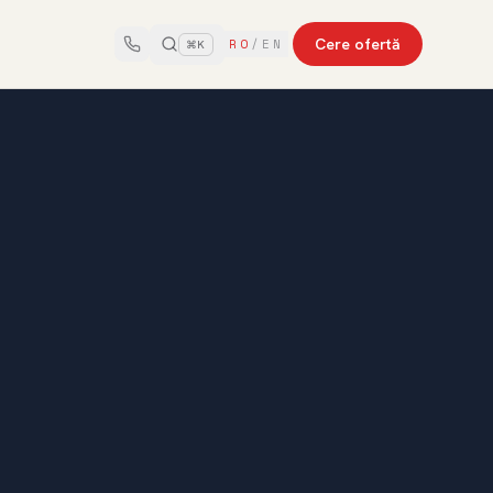
Cere ofertă
RO
/
EN
⌘K