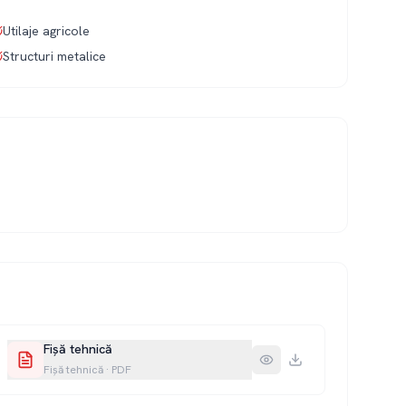
Utilaje agricole
Structuri metalice
Fișă tehnică
Fișă tehnică
·
PDF