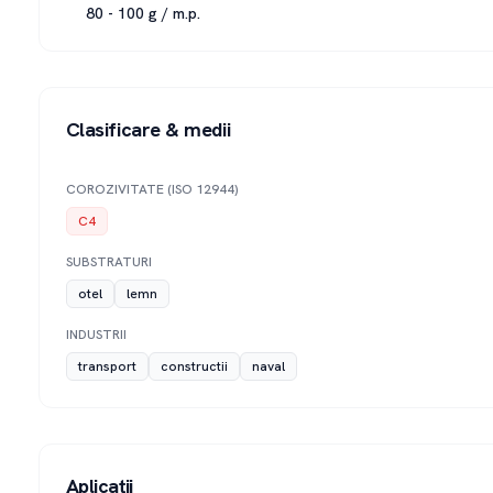
80 - 100 g / m.p.
Clasificare & medii
COROZIVITATE (ISO 12944)
C4
SUBSTRATURI
otel
lemn
INDUSTRII
transport
constructii
naval
Aplicații