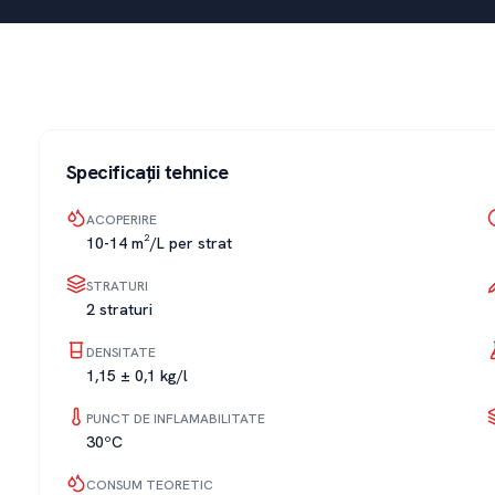
Specificații tehnice
ACOPERIRE
10-14 m²/L per strat
STRATURI
2 straturi
DENSITATE
1,15 ± 0,1 kg/l
PUNCT DE INFLAMABILITATE
30ºC
CONSUM TEORETIC