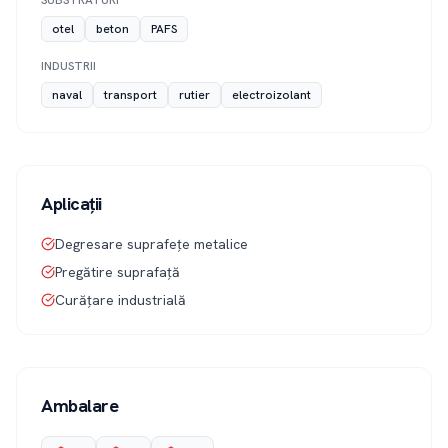
SUBSTRATURI
otel
beton
PAFS
INDUSTRII
naval
transport
rutier
electroizolant
Aplicații
Degresare suprafețe metalice
Pregătire suprafață
Curățare industrială
Ambalare