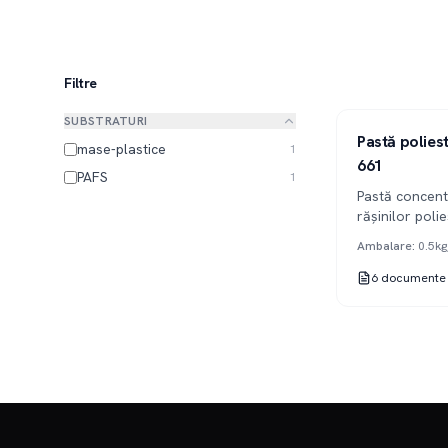
Filtre
SUBSTRATURI
Serie 661
1K
Pastă polies
mase-plastice
1
661
PAFS
1
Pastă concent
rășinilor polie
maselor plasti
Ambalare
:
0.5kg
6
documente