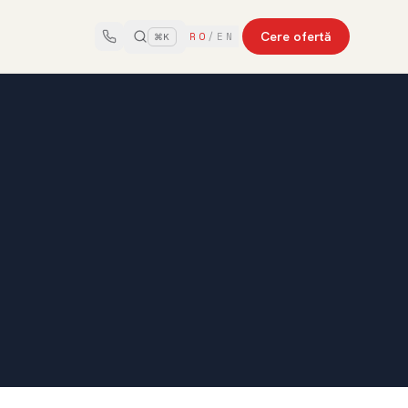
Cere ofertă
RO
/
EN
⌘K