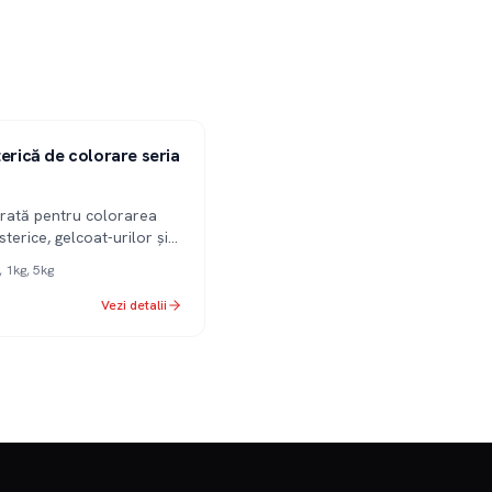
terică de colorare seria
rată pentru colorarea
sterice, gelcoat-urilor și
ce.
, 1kg, 5kg
Vezi detalii