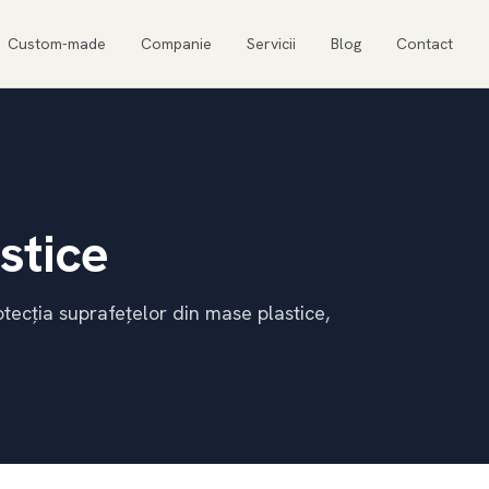
Custom-made
Companie
Servicii
Blog
Contact
stice
otecția suprafețelor din mase plastice,