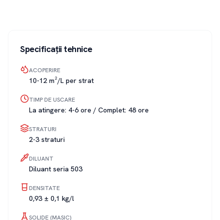
Specificații tehnice
ACOPERIRE
10-12 m²/L per strat
TIMP DE USCARE
La atingere: 4-6 ore / Complet: 48 ore
STRATURI
2-3 straturi
DILUANT
Diluant seria 503
DENSITATE
0,93 ± 0,1 kg/l
SOLIDE (MASIC)