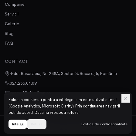
Companie
Servicii
Galerie
Blog
FAQ
CONTACT
B-dul Basarabia, Nr. 248A, Sector 3, București, România
021.255.01.09
vanzari@chimtitan.ro
Folosim cookie-uri pentru a intelege cum este utilizat site-ul
(Google Analytics, Microsoft Clarity). Prin continuarea navigarii
esti de acord. Daca nu vrei, poti refuza.
Inteleg
©
2026
Refuza
Chimtitan S.R.L.
Toate drepturile rezervate.
Politica de confidentialitate
Confidentialitate
Termeni
ISO 9001 | ISO 14001