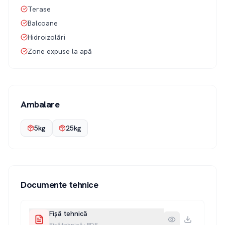
Terase
Balcoane
Hidroizolări
Zone expuse la apă
Ambalare
5kg
25kg
Documente tehnice
Fișă tehnică