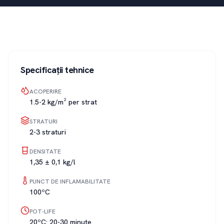
Specificații tehnice
ACOPERIRE
1.5-2 kg/m² per strat
STRATURI
2-3 straturi
DENSITATE
1,35 ± 0,1 kg/l
PUNCT DE INFLAMABILITATE
100ºC
POT-LIFE
20ºC: 20-30 minute