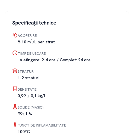
Specificații tehnice
ACOPERIRE
8-10 m²/L per strat
TIMP DE USCARE
La atingere: 2-4 ore / Complet: 24 ore
STRATURI
1-2 straturi
DENSITATE
0,99 ± 0,1 kg/l
SOLIDE (MASIC)
99±1 %
PUNCT DE INFLAMABILITATE
100ºC