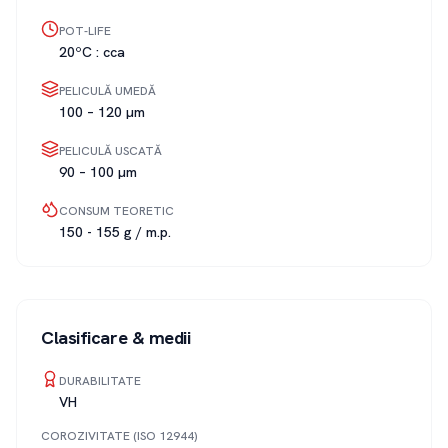
POT-LIFE
20ºC : cca
PELICULĂ UMEDĂ
100 – 120 µm
PELICULĂ USCATĂ
90 – 100 µm
CONSUM TEORETIC
150 - 155 g / m.p.
Clasificare & medii
DURABILITATE
VH
COROZIVITATE (ISO 12944)