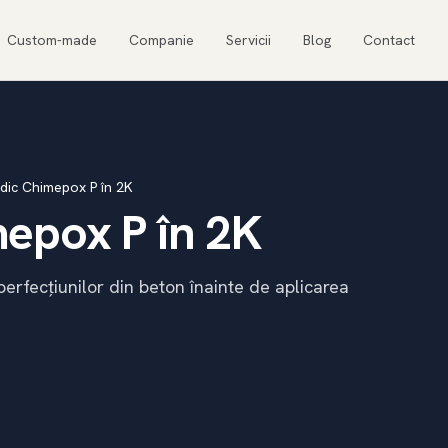
Custom-made
Companie
Servicii
Blog
Contact
idic Chimepox P în 2K
mepox P în 2K
perfecțiunilor din beton înainte de aplicarea