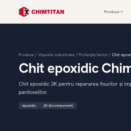
Produse
Produse
/
Vopsele industriale
/
Protecție beton
/
Chit epox
Chit epoxidic Chi
Chit epoxidic 2K pentru repararea fisurilor și im
pardoselilor.
epoxidic
2K (bicomponent)