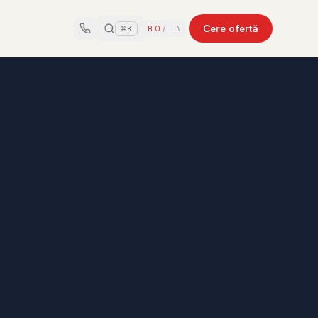
Cere ofertă
RO
/
EN
⌘K