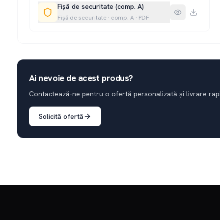
Fișă de securitate (comp. A)
Fișă de securitate
· comp. A
·
PDF
Ai nevoie de acest produs?
Contactează-ne pentru o ofertă personalizată și livrare rap
Solicită ofertă