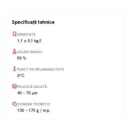
Specificații tehnice
DENSITATE
1,1 ± 0,1 kg/l
SOLIDE (MASIC)
50 %
PUNCT DE INFLAMABILITATE
6ºC
PELICULĂ USCATĂ
40 – 70 µm
CONSUM TEORETIC
130 – 170 g / m.p.