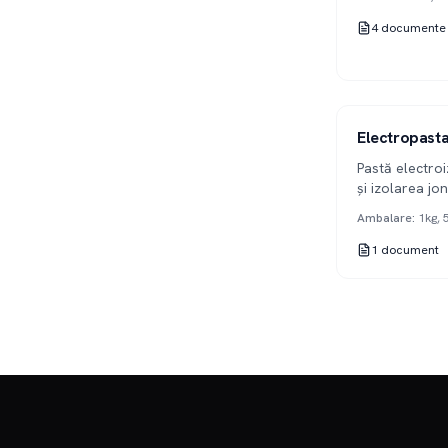
4
documente
Serie 322
Electropast
Pastă electro
și izolarea jon
electrice.
Ambalare
:
1kg, 
1
document