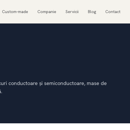
Custom-made
Companie
Servicii
Blog
Contact
lacuri conductoare și semiconductoare, mase de
.