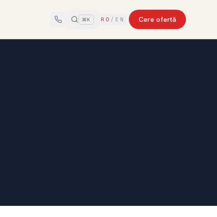
Cere ofertă
RO
/
EN
⌘K