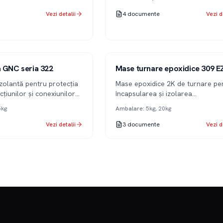
Vezi detalii
4
documente
Vezi d
Serie 309
2K
a GNC seria 322
Mase turnare epoxidice 309 E
izolantă pentru protecția
Mase epoxidice 2K de turnare pe
cțiunilor și conexiunilor
încapsularea și izolarea
componentelor electrice.
5kg
Ambalare
:
5kg, 20kg
Vezi detalii
3
documente
Vezi d