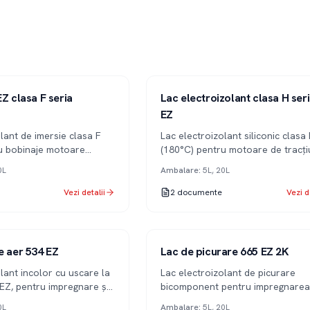
Serie 715
1K
Z clasa F seria
Lac electroizolant clasa H ser
EZ
lant de imersie clasa F
Lac electroizolant siliconic clasa
u bobinaje motoare
(180°C) pentru motoare de tracți
onibil și în variantă pe
echipamente cu regim termic seve
0L
Ambalare
:
5L, 20L
Vezi detalii
2
documente
Vezi d
Serie 665
2K
e aer 534 EZ
Lac de picurare 665 EZ 2K
lant incolor cu uscare la
Lac electroizolant de picurare
 EZ, pentru impregnare și
bicomponent pentru impregnarea
inaje.
bobinajelor prin metoda picurării.
0L
Ambalare
:
5L, 20L