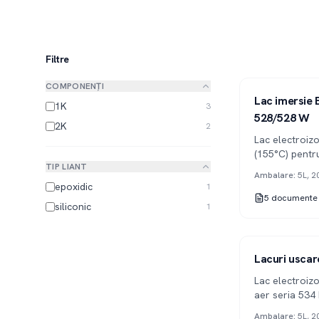
Filtre
COMPONENȚI
Serie 528
1K
Lac imersie E
1K
3
528/528 W
2K
2
Lac electroizo
(155°C) pentr
TIP LIANT
electrice. Disp
Ambalare
:
5L, 2
apă.
epoxidic
1
5
documente
siliconic
1
Serie 534
1K
Lacuri uscar
Lac electroizo
aer seria 534
acoperire bob
Ambalare
:
5L, 2