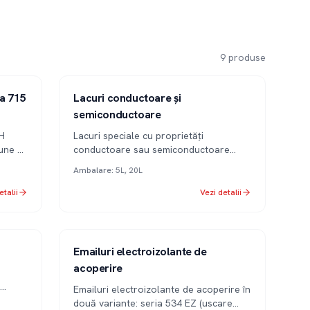
9
produse
ia 715
Lacuri conductoare și
semiconductoare
 H
Lacuri speciale cu proprietăți
une și
conductoare sau semiconductoare
r.
pentru aplicații electroizolante.
Ambalare
:
5L, 20L
etalii
Vezi detalii
Emailuri electroizolante de
acoperire
Emailuri electroizolante de acoperire în
două variante: seria 534 EZ (uscare