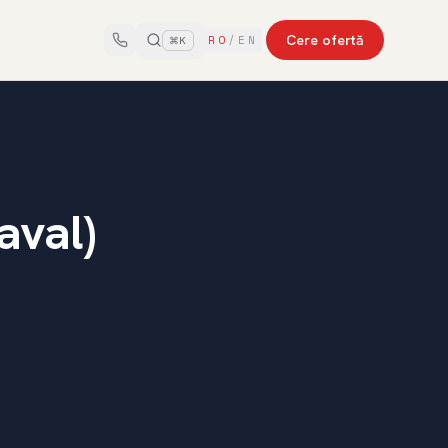
Cere ofertă
RO
/
EN
⌘K
aval)