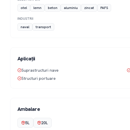
otel
lemn
beton
aluminiu
zincat
PAFS
INDUSTRII
naval
transport
Aplicații
Suprastructuri nave
Structuri portuare
Ambalare
5L
20L