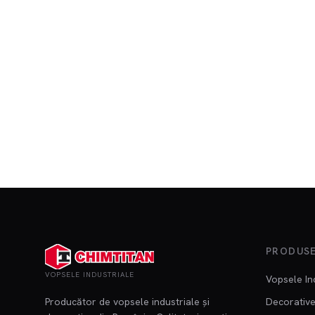
PRODUS
VOPSELE INDUSTRIALE
Vopsele In
Producător de vopsele industriale și
Decorative