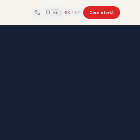
Cere ofertă
RO
/
EN
⌘K