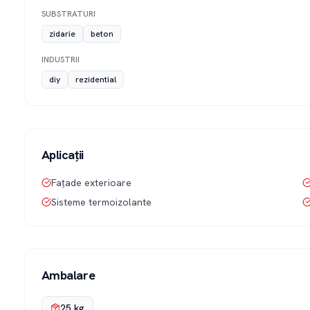
SUBSTRATURI
zidarie
beton
INDUSTRII
diy
rezidential
Aplicații
Fațade exterioare
Sisteme termoizolante
Ambalare
25 kg