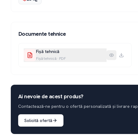
Documente tehnice
Fișă tehnică
Fișă tehnică
·
PDF
Ai nevoie de acest produs?
Contactează-ne pentru o ofertă personalizată și livrare rap
Solicită ofertă