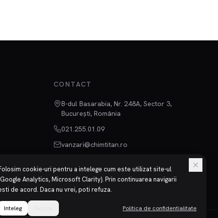
CONTACT
B-dul Basarabia, Nr. 248A, Sector 3,
București, România
021.255.01.09
vanzari@chimtitan.ro
Folosim cookie-uri pentru a intelege cum este utilizat site-ul
(Google Analytics, Microsoft Clarity). Prin continuarea navigarii
esti de acord. Daca nu vrei, poti refuza.
Inteleg
Refuza
Politica de confidentialitate