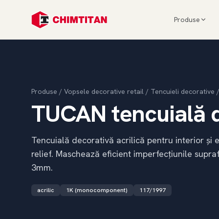
Produse
Produse
/
Vopsele decorative retail
/
Tencuieli decorative
TUCAN tencuială d
Tencuială decorativă acrilică pentru interior și ext
relief. Maschează eficient imperfecțiunile supra
3mm.
acrilic
1K (monocomponent)
117/1997