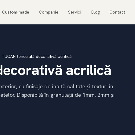
Custom-made
Companie
Servicii
Blog
Contact
/
TUCAN tencuială decorativă acrilică
ecorativă acrilică
erior, cu finisaje de înaltă calitate și texturi în
fețelor. Disponibilă în granulații de 1mm, 2mm și