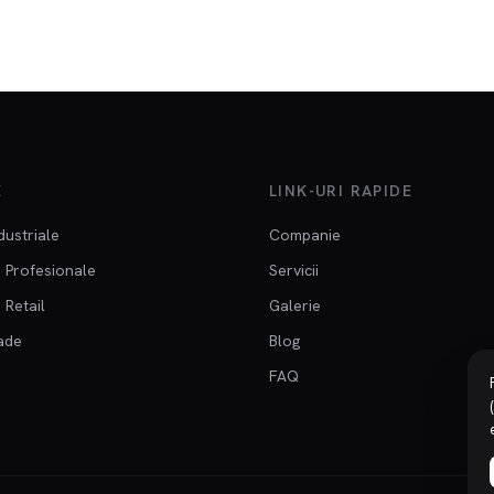
E
LINK-URI RAPIDE
dustriale
Companie
 Profesionale
Servicii
 Retail
Galerie
ade
Blog
FAQ