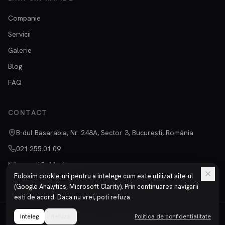
Companie
Servicii
Galerie
Blog
FAQ
CONTACT
B-dul Basarabia, Nr. 248A, Sector 3, București, România
021.255.01.09
vanzari@chimtitan.ro
Folosim cookie-uri pentru a intelege cum este utilizat site-ul
(Google Analytics, Microsoft Clarity). Prin continuarea navigarii
esti de acord. Daca nu vrei, poti refuza.
Inteleg
©
2026
Refuza
Chimtitan S.R.L.
Toate drepturile rezervate.
Politica de confidentialitate
Confidentialitate
Termeni
ISO 9001 | ISO 14001