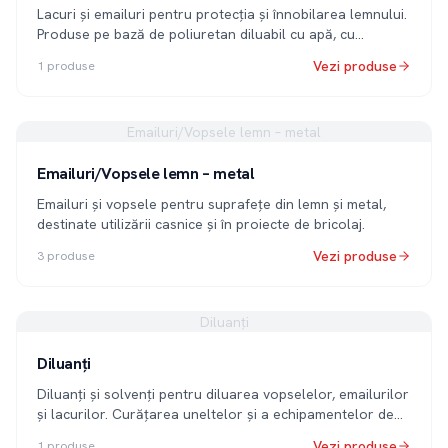
Lacuri și emailuri pentru protecția și înnobilarea lemnului.
Produse pe bază de poliuretan diluabil cu apă, cu
rezistență UV.
Vezi produse
1
produse
Emailuri/Vopsele lemn – metal
Emailuri/Vopsele lemn – metal
Emailuri și vopsele pentru suprafețe din lemn și metal,
destinate utilizării casnice și în proiecte de bricolaj.
Vezi produse
3
produse
Diluanți
Diluanți
Diluanți și solvenți pentru diluarea vopselelor, emailurilor
și lacurilor. Curățarea uneltelor și a echipamentelor de
aplicare.
Vezi produse
1
produse