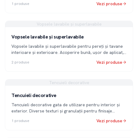
tencuielilor decorative.
Vezi produse
1
produse
Vopsele lavabile și superlavabile
Vopsele lavabile și superlavabile
Vopsele lavabile și superlavabile pentru pereți și tavane
interioare și exterioare. Acoperire bună, ușor de aplicat,
cu rezistență ridicată la spălare.
Vezi produse
2
produse
Tencuieli decorative
Tencuieli decorative
Tencuieli decorative gata de utilizare pentru interior și
exterior. Diverse texturi și granulații pentru finisaje
decorative de calitate.
Vezi produse
1
produse