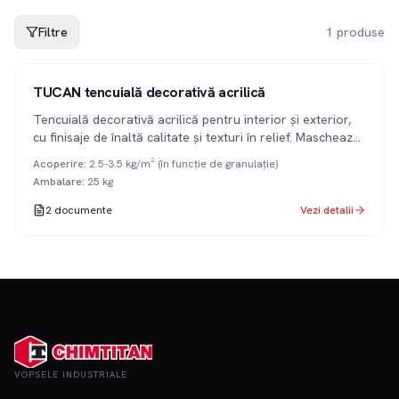
Filtre
1
produse
1K
TUCAN tencuială decorativă acrilică
Tencuială decorativă acrilică pentru interior și exterior,
cu finisaje de înaltă calitate și texturi în relief. Maschează
eficient imperfecțiunile suprafețelor. Disponibilă în
Acoperire
:
2.5-3.5 kg/m² (în funcție de granulație)
granulații de 1mm, 2mm și 3mm, variante texturate și
Ambalare
:
25 kg
zgâriate.
2
documente
Vezi detalii
VOPSELE INDUSTRIALE