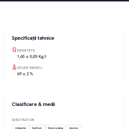
Specificații tehnice
DENSITATE
1,65 ± 0,05 Kg/l
SOLIDE (MASIC)
69 ± 2 %
Clasificare & medii
SUBSTRATURI
zidarie
beton
tencuiala
ipsos