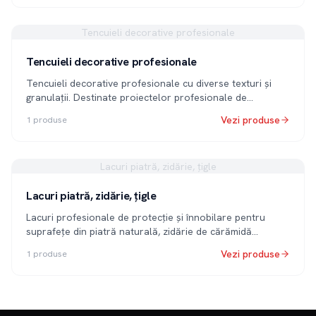
Tencuieli decorative profesionale
Tencuieli decorative profesionale
Tencuieli decorative profesionale cu diverse texturi și
granulații. Destinate proiectelor profesionale de
amenajări interioare și exterioare.
Vezi produse
1
produse
Lacuri piatră, zidărie, țigle
Lacuri piatră, zidărie, țigle
Lacuri profesionale de protecție și înnobilare pentru
suprafețe din piatră naturală, zidărie de cărămidă
aparentă și țigle ceramice.
Vezi produse
1
produse