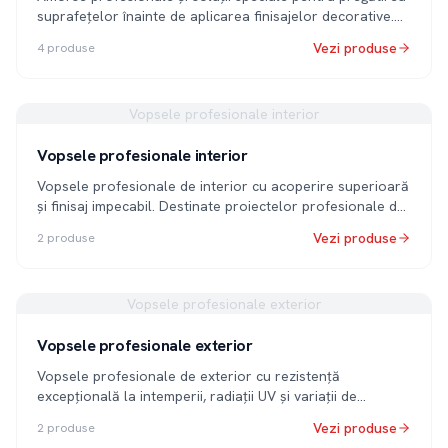
suprafețelor înainte de aplicarea finisajelor decorative.
Produse destinate profesioniștilor din construcții.
Vezi produse
4
produse
Vopsele profesionale interior
Vopsele profesionale interior
Vopsele profesionale de interior cu acoperire superioară
și finisaj impecabil. Destinate proiectelor profesionale de
construcții și renovări.
Vezi produse
2
produse
Vopsele profesionale exterior
Vopsele profesionale exterior
Vopsele profesionale de exterior cu rezistență
excepțională la intemperii, radiații UV și variații de
temperatură. Durabilitate dovedită în condițiile climatice
Vezi produse
2
produse
din România.