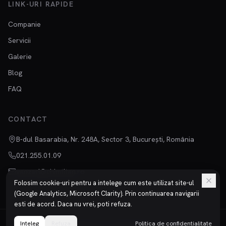
LINK-URI RAPIDE
Companie
Servicii
Galerie
Blog
FAQ
CONTACT
B-dul Basarabia, Nr. 248A, Sector 3, București, România
021.255.01.09
vanzari@chimtitan.ro
Folosim cookie-uri pentru a intelege cum este utilizat site-ul
(Google Analytics, Microsoft Clarity). Prin continuarea navigarii
esti de acord. Daca nu vrei, poti refuza.
Inteleg
©
2026
Refuza
Chimtitan S.R.L.
Toate drepturile rezervate.
Politica de confidentialitate