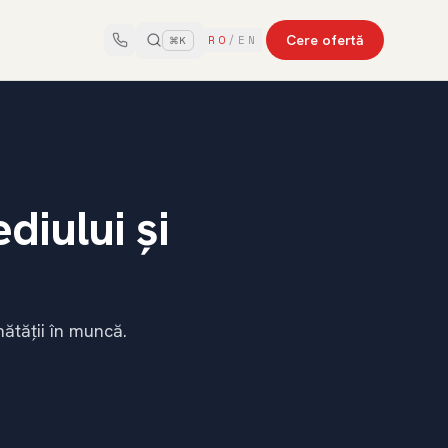
Cere ofertă
RO
/
EN
⌘K
diului și
nătății în muncă.