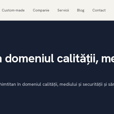
Custom-made
Companie
Servicii
Blog
Contact
n domeniul calității, me
imtitan în domeniul calității, mediului și securității și să