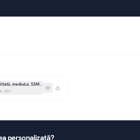
litatii, mediului, SSM – 11.12.2025
ă
·
PDF
ea personalizată?