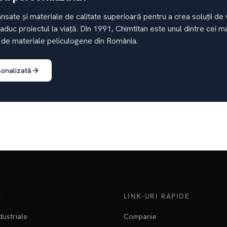
nsate și materiale de calitate superioară pentru a crea soluții d
 aduc proiectul la viață. Din 1991, Chimtitan este unul dintre cei m
 de materiale peliculogene din România.
sonalizată
E
LINK-URI RAPIDE
dustriale
Companie