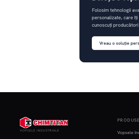
Folosim tehnologii ava
personalizate, care îți
cunoscuți producători
Vreau o soluție per
PRODUS
VOPSELE INDUSTRIALE
Vopsele In