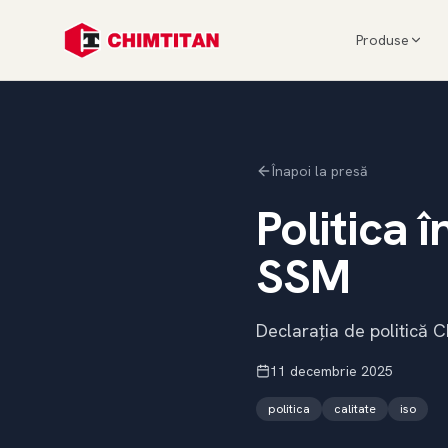
Produse
Înapoi la presă
Politica î
SSM
Declarația de politică Ch
11 decembrie 2025
politica
calitate
iso