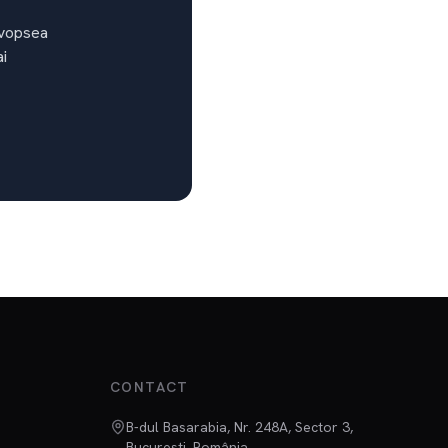
e vopsea
ai
CONTACT
B-dul Basarabia, Nr. 248A, Sector 3,
București, România