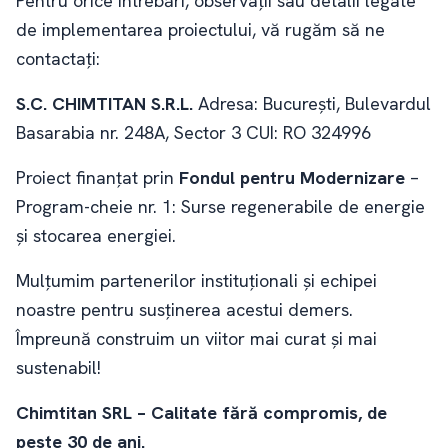
Pentru orice întrebări, observații sau detalii legate
de implementarea proiectului, vă rugăm să ne
contactați:
S.C. CHIMTITAN S.R.L.
Adresa: București, Bulevardul
Basarabia nr. 248A, Sector 3 CUI: RO 324996
Proiect finanțat prin
Fondul pentru Modernizare
–
Program-cheie nr. 1: Surse regenerabile de energie
și stocarea energiei.
Mulțumim partenerilor instituționali și echipei
noastre pentru susținerea acestui demers.
Împreună construim un viitor mai curat și mai
sustenabil!
Chimtitan SRL – Calitate fără compromis, de
peste 30 de ani.