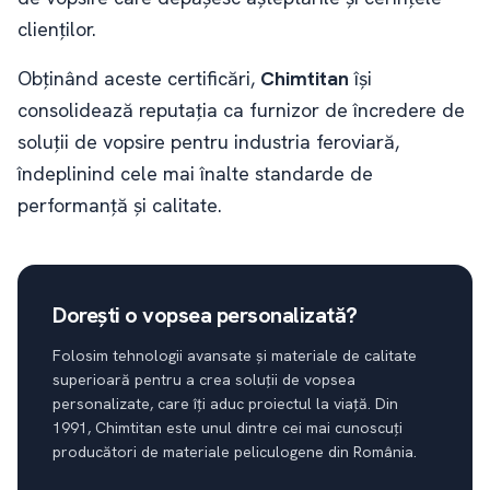
clienților.
Obținând aceste certificări,
Chimtitan
își
consolidează reputația ca furnizor de încredere de
soluții de vopsire pentru industria feroviară,
îndeplinind cele mai înalte standarde de
performanță și calitate.
Dorești o vopsea personalizată?
Folosim tehnologii avansate și materiale de calitate
superioară pentru a crea soluții de vopsea
personalizate, care îți aduc proiectul la viață. Din
1991, Chimtitan este unul dintre cei mai cunoscuți
producători de materiale peliculogene din România.