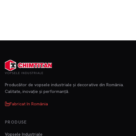
Production line
Laboratory
Warehouse
Industrial coatings
Decorative paints
Road marking paint
Metal structure protection
Industrial facility
Bridge coating
Trade fair 2024
Team event
Quality control
VOPSELE INDUSTRIALE
Producător de vopsele industriale și decorative din România.
Calitate, inovație și performanță.
Fabricat în România
PRODUSE
Vopsele Industriale