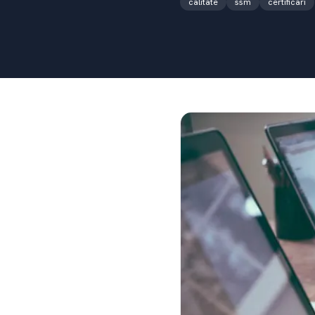
calitate
ssm
certificari