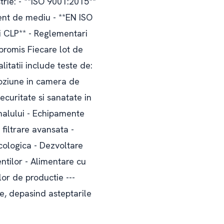
trie: - **ISO 9001:2015**
ent de mediu - **EN ISO
si CLP** - Reglementari
promis Fiecare lot de
litatii include teste de:
oroziune in camera de
ecuritate si sanatate in
onalului - Echipamente
 filtrare avansata -
cologica - Dezvoltare
ntilor - Alimentare cu
or de productie ---
e, depasind asteptarile