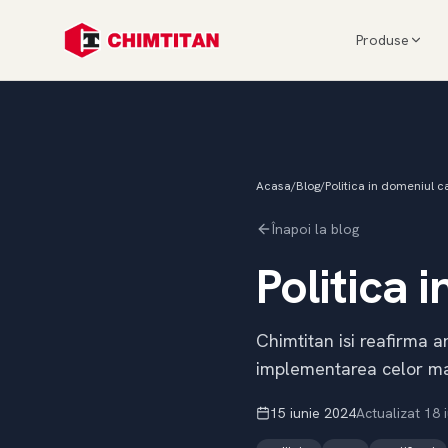
Produse
Acasa
/
Blog
/
Politica in domeniul ca
Înapoi la blog
Politica 
Chimtitan isi reafirma a
implementarea celor mai
15 iunie 2024
Actualizat
18 