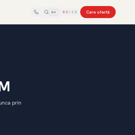
Cere ofertă
RO
/
EN
⌘K
SM
unca prin