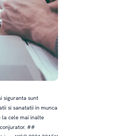
i siguranta sunt
atii si sanatatii in munca
 la cele mai inalte
nconjurator. ##