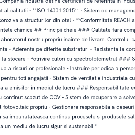
 Compania noastra detine certificari de referinta in indus
al calitatii - **ISO 14001:2015** - Sistem de managem
coroziva a structurilor din otel - **Conformitate REACH 
ntele chimice ## Principii cheie ### Calitate fara com
laboratorul nostru propriu inainte de livrare. Controlul ca
enta - Aderenta pe diferite substraturi - Rezistenta la c
te la stocare - Potrivire culori cu spectrofotometrul ### S
a a riscurilor profesionale - Instruire periodica a pers
pentru toti angajatii - Sistem de ventilatie industriala cu
 a emisiilor in mediul de lucru ### Responsabilitate e
u continut scazut de COV - Sistem de recuperare a solve
 fotovoltaic propriu - Gestionare responsabila a deseuril
 sa imbunatateasca continuu procesele si produsele sal
 la un mediu de lucru sigur si sustenabil.*