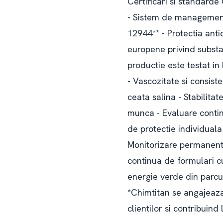
Certificari si standarde
- Sistem de management 
12944** - Protectia anti
europene privind substa
productie este testat in 
- Vascozitate si consist
ceata salina - Stabilita
munca - Evaluare continu
de protectie individuala 
Monitorizare permanenta
continua de formulari c
energie verde din parcul
*Chimtitan se angajeaza
clientilor si contribuind