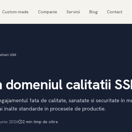
Custom-made
Companie
Servicii
Blog
Contact
litatii SSM
in domeniul calitatii S
ngajamentul fata de calitate, sanatate si securitate in m
 inalte standarde in procesele de productie.
iunie 2026
2
min
timp de citire