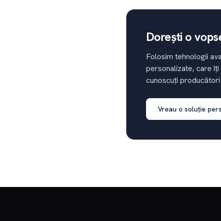
Dorești o vops
Folosim tehnologii ava
personalizate, care îți
cunoscuți producători
Vreau o soluție per