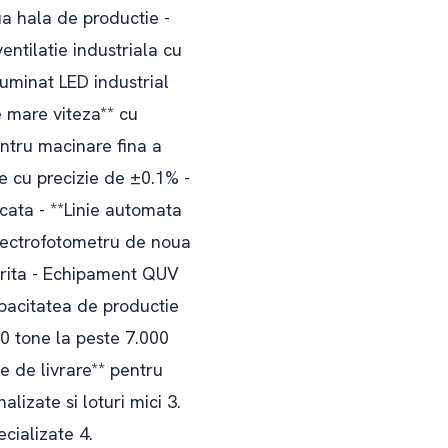
ua hala de productie -
entilatie industriala cu
luminat LED industrial
 mare viteza** cu
entru macinare fina a
e cu precizie de ±0.1% -
cata - **Linie automata
pectrofotometru de noua
arita - Echipament QUV
pacitatea de productie
00 tone la peste 7.000
e de livrare** pentru
lizate si loturi mici 3.
cializate 4.