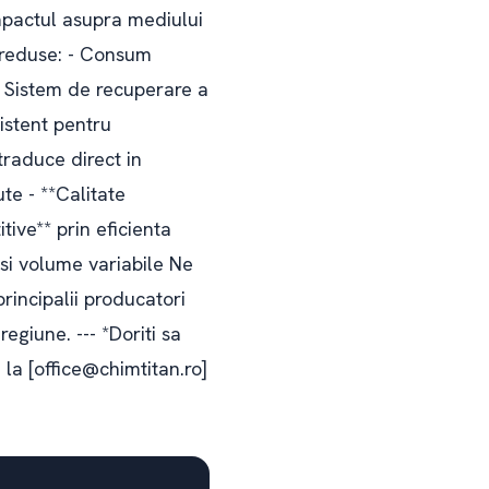
Impactul asupra mediului
 reduse: - Consum
 Sistem de recuperare a
xistent pentru
traduce direct in
te - **Calitate
tive** prin eficienta
 si volume variabile Ne
rincipalii producatori
regiune. --- *Doriti sa
 la [office@chimtitan.ro]