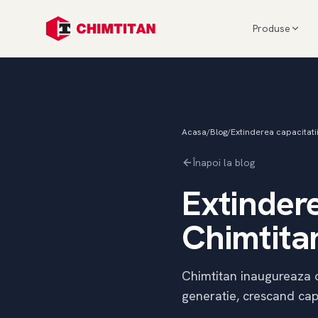
Produse
Acasa
/
Blog
/
Extinderea capacitati
Înapoi la blog
Extindere
Chimtita
Chimtitan inaugureaza 
generatie, crescand cap