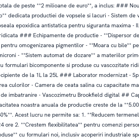
totala de peste **2 milioane de euro**, a inclus: ### No
* dedicata productiei de vopsele si lacuri - Sistem de v
oseala epoxidica antistatica pentru siguranta maxima - I
 ridicata ### Echipamente de productie - **Dispersor de
ri pentru omogenizarea pigmentilor - **Moara cu bile** p
microni - **Sistem automat de dozare** a materiilor prim
ru formulari bicomponente si produse cu vascozitate ridi
ecipiente de la 1L la 25L ### Laborator modernizat - S
irea culorilor - Camera de ceata salina cu capacitate m
 de imbatranire - Vascozimetru Brookfield digital ## Ca
pacitatea noastra anuala de productie creste de la **5.0
*40%**. Acest lucru ne permite sa: 1. **Reducem termenel
 ore 2. **Crestem flexibilitatea** pentru comenzi persona
se** cu formulari noi, inclusiv acoperiri industriale spe