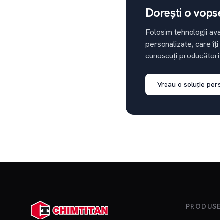
Dorești o vops
Folosim tehnologii ava
personalizate, care îți
cunoscuți producători
Vreau o soluție per
PRODUS