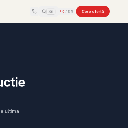
Cere ofertă
RO
/
EN
⌘K
uctie
e ultima