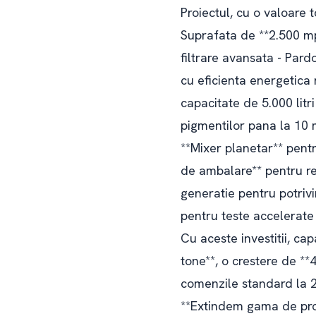
Proiectul, cu o valoare 
Suprafata de **2.500 mp*
filtrare avansata - Pard
cu eficienta energetica
capacitate de 5.000 lit
pigmentilor pana la 10 
**Mixer planetar** pent
de ambalare** pentru r
generatie pentru potriv
pentru teste accelerate
Cu aceste investitii, ca
tone**, o crestere de *
comenzile standard la 24
**Extindem gama de produ