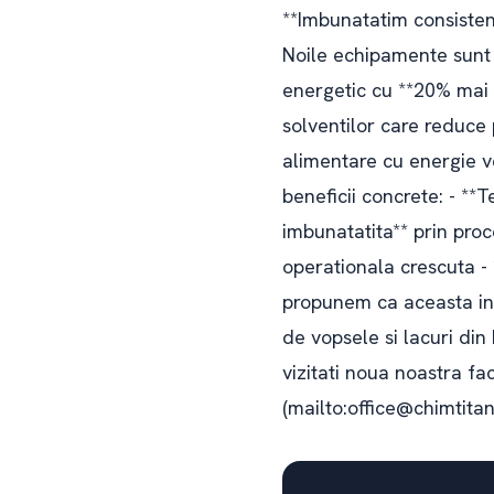
**Imbunatatim consisten
Noile echipamente sunt 
energetic cu **20% mai 
solventilor care reduce 
alimentare cu energie ve
beneficii concrete: - **
imbunatatita** prin proc
operationala crescuta -
propunem ca aceasta inve
de vopsele si lacuri din 
vizitati noua noastra fa
(mailto:office@chimtita