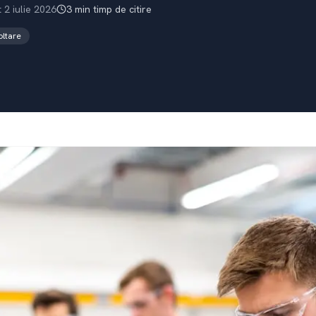
t
2 iulie 2026
3
min
timp de citire
ltare