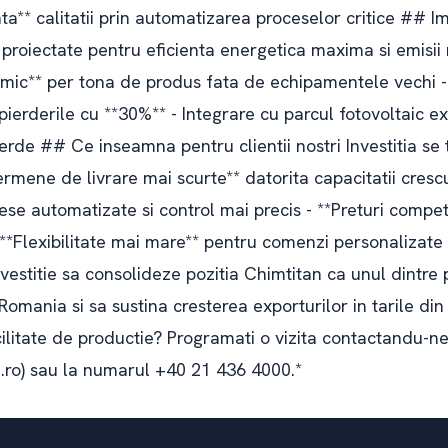
ta** calitatii prin automatizarea proceselor critice ## 
proiectate pentru eficienta energetica maxima si emisii
mic** per tona de produs fata de echipamentele vechi -
pierderile cu **30%** - Integrare cu parcul fotovoltaic e
rde ## Ce inseamna pentru clientii nostri Investitia se 
Termene de livrare mai scurte** datorita capacitatii crescu
ese automatizate si control mai precis - **Preturi competi
 **Flexibilitate mai mare** pentru comenzi personalizate
stitie sa consolideze pozitia Chimtitan ca unul dintre p
Romania si sa sustina cresterea exporturilor in tarile din 
cilitate de productie? Programati o vizita contactandu-ne
n.ro) sau la numarul +40 21 436 4000.*