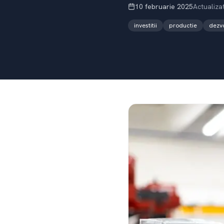
10 februarie 2025
Actualiza
investitii
productie
dezvo