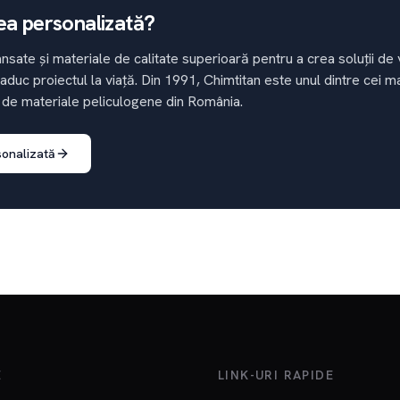
ea personalizată?
nsate și materiale de calitate superioară pentru a crea soluții d
 aduc proiectul la viață. Din 1991, Chimtitan este unul dintre cei m
 de materiale peliculogene din România.
sonalizată
E
LINK-URI RAPIDE