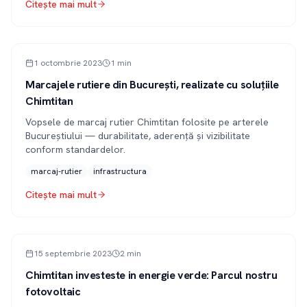
Citește mai mult
PRESĂ
1 octombrie 2023
1
min
Marcajele rutiere din București, realizate cu soluțiile
Chimtitan
Vopsele de marcaj rutier Chimtitan folosite pe arterele
Bucureștiului — durabilitate, aderență și vizibilitate
conform standardelor.
marcaj-rutier
infrastructura
Citește mai mult
ARTICOL
15 septembrie 2023
2
min
Chimtitan investeste in energie verde: Parcul nostru
fotovoltaic