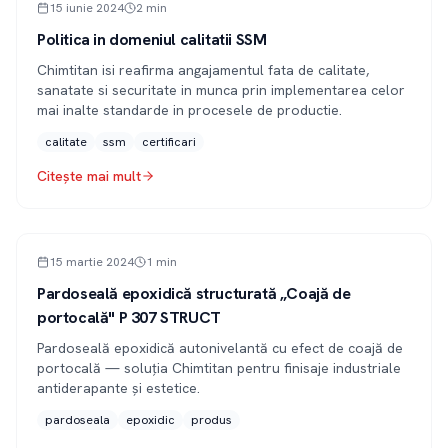
ARTICOL
15 iunie 2024
2
min
Politica in domeniul calitatii SSM
Chimtitan isi reafirma angajamentul fata de calitate,
sanatate si securitate in munca prin implementarea celor
mai inalte standarde in procesele de productie.
calitate
ssm
certificari
Citește mai mult
PRESĂ
15 martie 2024
1
min
Pardoseală epoxidică structurată „Coajă de
portocală" P 307 STRUCT
Pardoseală epoxidică autonivelantă cu efect de coajă de
portocală — soluția Chimtitan pentru finisaje industriale
antiderapante și estetice.
pardoseala
epoxidic
produs