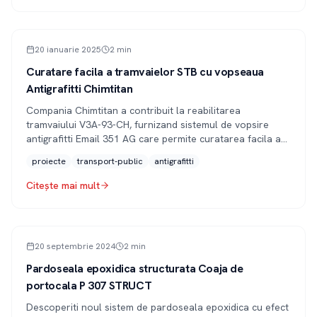
ARTICOL
20 ianuarie 2025
2
min
Curatare facila a tramvaielor STB cu vopseaua
Antigrafitti Chimtitan
Compania Chimtitan a contribuit la reabilitarea
tramvaiului V3A-93-CH, furnizand sistemul de vopsire
antigrafitti Email 351 AG care permite curatarea facila a
grafittiului.
proiecte
transport-public
antigrafitti
Citește mai mult
ARTICOL
20 septembrie 2024
2
min
Pardoseala epoxidica structurata Coaja de
portocala P 307 STRUCT
Descoperiti noul sistem de pardoseala epoxidica cu efect