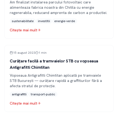
Am finalizat instalarea parcului fotovoltaic care
alimenteaza fabrica noastra din Chitila cu energie
regenerabila, reducand amprenta de carbon a productiei.
sustenabilitate
investitii
energie-verde
Citește mai mult
PRESĂ
15 august 2023
1
min
Curățare facilă a tramvaielor STB cu vopseaua
Antigrafitti Chimtitan
Vopseaua Antigrafitti Chimtitan aplicată pe tramvaiele
STB București — curățare rapidă a graffitiurilor fără a
afecta stratul de protecție.
antigrafitti
transport-public
Citește mai mult