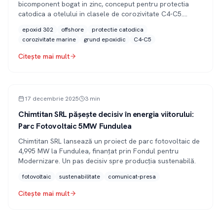
bicomponent bogat in zinc, conceput pentru protectia
catodica a otelului in clasele de corozivitate C4-C5.
Aplicat in sisteme multistrat, ofera protectie activa prin
epoxid 302
offshore
protectie catodica
mecanismul galvanic: zincul se corodeaza preferential,
corozivitate marine
grund epoxidic
C4-C5
protejand otelul chiar si in zonele cu microfisuri ale
peliculei.
Citește mai mult
PRESĂ
17 decembrie 2025
3
min
Chimtitan SRL pășește decisiv în energia viitorului:
Parc Fotovoltaic 5MW Fundulea
Chimtitan SRL lansează un proiect de parc fotovoltaic de
4,995 MW la Fundulea, finanțat prin Fondul pentru
Modernizare. Un pas decisiv spre producția sustenabilă.
fotovoltaic
sustenabilitate
comunicat-presa
Citește mai mult