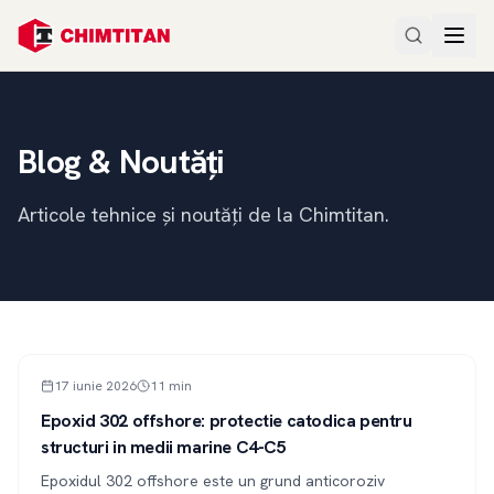
Blog & Noutăți
Articole tehnice și noutăți de la Chimtitan.
ARTICOL
17 iunie 2026
11
min
Epoxid 302 offshore: protectie catodica pentru
structuri in medii marine C4-C5
Epoxidul 302 offshore este un grund anticoroziv