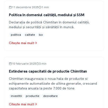
PRESĂ
11 decembrie 2025
1
min
Politica în domeniul calității, mediului și SSM
Declarația de politică Chimtitan în domeniul calității,
mediului și securității și sănătății în muncă.
politica
calitate
iso
Citește mai mult
ARTICOL
10 februarie 2025
3
min
Extinderea capacitatii de productie Chimtitan
Chimtitan inaugureaza o noua hala de productie si
echipamente automatizate de ultima generatie, crescand
capacitatea anuala la peste 7.000 de tone.
investitii
productie
dezvoltare
Citește mai mult